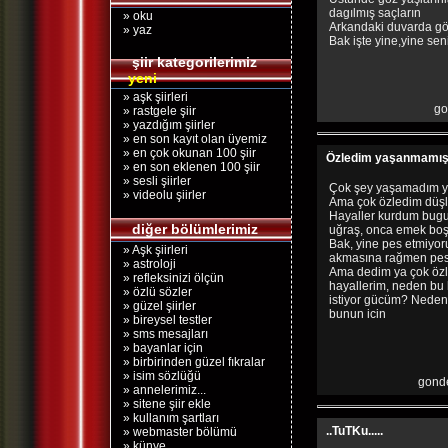
dagılmış saçların
» oku
Arkandaki duvarda gö
» yaz
Bak işte yine,yine se
şiir kategorilerimiz
yeni
» aşk şiirleri
go
» rastgele şiir
» yazdığım şiirler
» en son kayıt olan üyemiz
» en çok okunan 100 şiir
Özledim yaşanmamışlığ
» en son eklenen 100 şiir
» sesli şiirler
Çok şey yaşamadım ya
» videolu şiirler
Ama çok özledim düşle
Hayaller kurdum bugu
diğer bölümlerimiz
uğraş, onca emek boş
Bak, yine pes etmiyor
» Aşk şiirleri
akmasına rağmen pes
» astroloji
Ama dedim ya çok özl
» refleksinizi ölçün
hayallerim, neden bu k
» özlü sözler
istiyor gücüm? Neden
» güzel şiirler
bunun icin
» bireysel testler
» sms mesajları
» bayanlar için
» birbirinden güzel fıkralar
» isim sözlüğü
gonde
» annelerimiz...
» sitene şiir ekle
» kullanım şartları
..TuTKu.....
» webmaster bölümü
» künye