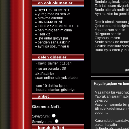
Seninle açılmak ne de
en cok okunanlar
Tatlı tatlı esen rüzgarl
Senle atılmak nedir bi
» BçYLE SEVDİM İşTE
Ayrılmazdın bu gemid
» yüregimde bir sen va
» bırakma ellerimi
Demir almak zamanı 
» BIRAKMA BENİ...
Çek çapaları biricigim
» GüLüM SöZüMüZü TUTTU
Yakamozum sensin
» benim hiç senim olma
Rüzgarım sensin
» liseli kız
Okyanusum sen
» işte onlar gözyaşlar
Senle olmak ne demekt
» benden sana askının
Gökteki martılara sor
» ayrılığa sözüm var u
Bana eşlik eden yunu
gelen gidenler
» kayıtlı sairler
: 11614
» su an burada
: 38
go
aktif sairler
suan online sair yok bilader
Hayalin,aşkım ve ben.
son 10 dakika içinde
burada olanları gösteriyo
Masamda bir vazo,vaz
anket
Yaprakları sararmış,b
çekişiyor
Vazonun yanında bir 
Gizemsiz.Net'i;
Elimde kadehim,seni 
yudum...
Seviyorum:
Karşımda bir sandalye
Sevmiyorum:
bakan hayalin
konuk defteri
Üstünde göz yaşlarınl