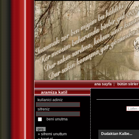
ana sayfa
|
bütün siirler
aramiza katil
kullanici adiniz
sifreniz
beni unutma
Dudaktan Kalbe...
» sifremi unuttum