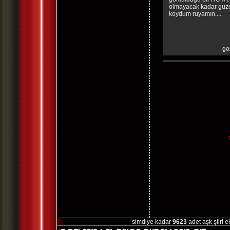
olmayacak kadar guze
koydum ruyamın....
go
simdiye kadar
9623
adet aşk şiiri 