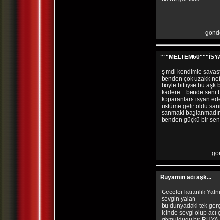
gonde
"""MELTEM60"""İSYA
şimdi kendimle savaşt
benden çok uzakk nefe
böyle bittiyse bu aşk 
kadere... bende seni
koparanlara isyan ede
üstüme gelir oldu sa
sanmaki baglanmadım
benden güçkü bir sen
gon
Rüyamın adı aşk...
Geceler karanlık Yalnı
sevgin yalan
bu dunyadaki tek ger
içinde sevgi olup acı 
gömuldugu bır RUYA.. 