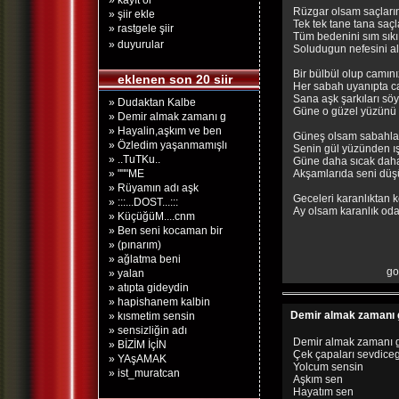
» kayıt ol
Rüzgar olsam saçları
» şiir ekle
Tek tek tane tana saçl
» rastgele şiir
Tüm bedenini sım sıkı
» duyurular
Soludugun nefesini al
Bir bülbül olup camı
eklenen son 20 siir
Her sabah uyanıpta c
Sana aşk şarkıları sö
» Dudaktan Kalbe
Güne o güzel yüzünü g
» Demir almak zamanı g
» Hayalin,aşkım ve ben
Güneş olsam sabahla
» Özledim yaşanmamışlı
Senin gül yüzünden ı
» ..TuTKu..
Güne daha sıcak daha
» """ME
Akşamlarıda seni düş
» Rüyamın adı aşk
Geceleri karanlıktan 
» :::...DOST...:::
Ay olsam karanlık o
» KüçüğüM....cnm
» Ben seni kocaman bir
» (pınarım)
» ağlatma beni
go
» yalan
» atıpta gideydin
» hapishanem kalbin
Demir almak zamanı g
» kısmetim sensin
» sensizliğin adı
Demir almak zamanı 
» BİZİM İçİN
Çek çapaları sevdice
» YAşAMAK
Yolcum sensin
» ist_muratcan
Aşkım sen
Hayatım sen