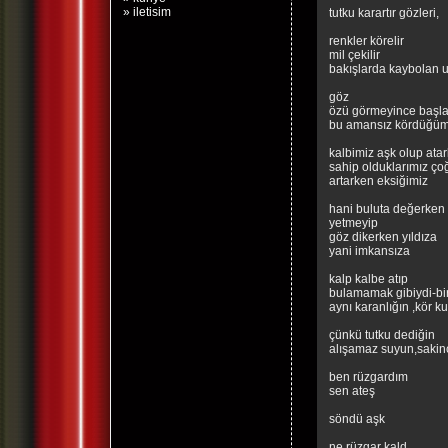
» iletisim
tutku karartır gözleri,
renkler körelir
mil çekilir
bakışlarda kaybolan u
göz
özü görmeyince başla
bu amansız kördüğüm
kalbimiz aşk olup ata
sahip olduklarımız ço
artarken eksiğimiz
hani buluta değerken
yetmeyip
göz dikerken yıldıza
yani imkansıza
kalp kalbe atıp
bulamamak gibiydi-bir
aynı karanlığın ,kör 
çünkü tutku dediğin
alışamaz suyun,sakin
ben rüzgardım
sen ateş
söndü aşk
ne rüzgar kald