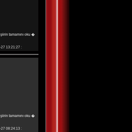
şiirin tamamını oku �
-27 13:21:27 :
şiirin tamamını oku �
-27 08:24:13 :