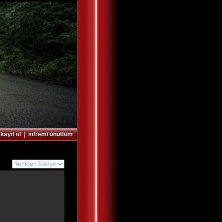
|
kayıt ol
|
sifremi unuttum