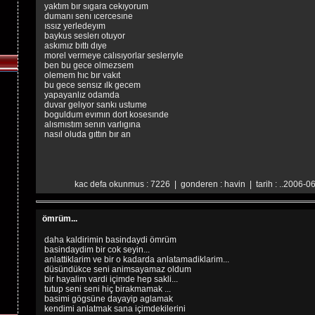
yaktım bır sıgara cekıyorum
dumanı senı ıcercesıne
ıssız yerledeyım
baykus seslerı otuyor
askımız bıttı dıye
morel vermeye calısıyorlar seslerıyle
ben bu gece olmezsem
olemem hıc bır vakıt
bu gece sensız ılk gecem
yapayanlız odamda
duvar gelıyor sankı ustume
boguldum evımın dort kosesınde
alısmıstım senın varlıgına
nasıl oluda gıttın bır an
kac defa okunmus : 7226 | gonderen : havin | tarih : ..2006-06
ömrüm...
daha kaldirimin basindaydi ömrüm
basindaydim bir cok seyin...
anlattiklarim ve bir o kadarda anlatamadiklarim...
düsündükce seni animsayamaz oldum
bir hayalim vardi içimde hep sakli...
tutup seni seni hiç birakmamak ...
basimi gögsüne dayayip aglamak
kendimi anlatmak sana içimdekilerini