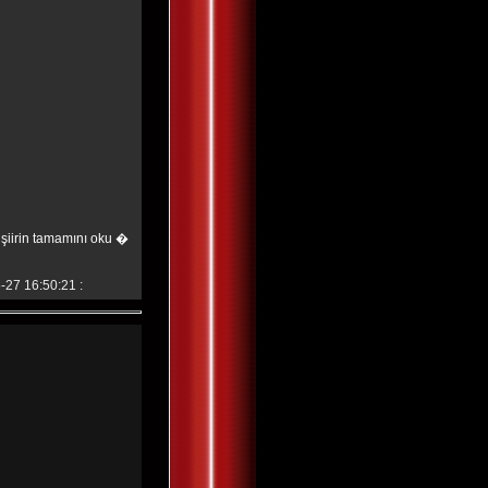
şiirin tamamını oku �
-27 16:50:21 :