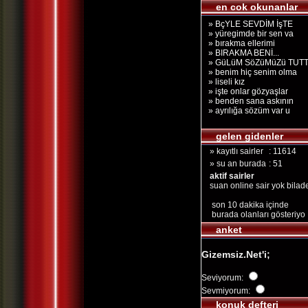
en cok okunanlar
» BçYLE SEVDİM İşTE
» yüregimde bir sen va
» bırakma ellerimi
» BIRAKMA BENİ...
» GüLüM SöZüMüZü TUT
» benim hiç senim olma
» liseli kız
» işte onlar gözyaşlar
» benden sana askının
» ayrılığa sözüm var u
gelen gidenler
» kayıtlı sairler
: 11614
» su an burada
: 51
aktif sairler
suan online sair yok bilad
son 10 dakika içinde
burada olanları gösteriyo
anket
Gizemsiz.Net'i;
Seviyorum:
Sevmiyorum:
konuk defteri