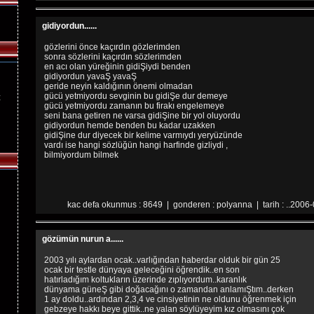
gidiyordun......
gözlerini önce kaçırdın gözlerimden
sonra sözlerini kaçırdın sözlerimden
en acı olan yüreğinin gidiŞiydi benden
gidiyordun yavaŞ yavaŞ
geride neyin kaldığının önemi olmadan
gücü yetmiyordu sevginin bu gidiŞe dur demeye
z
gücü yetmiyordu zamanın bu firakı engelemeye
seni bana getiren ne varsa gidiŞine bir yol oluyordu
gidiyordun hemde benden bu kadar uzakken
gidiŞine dur diyecek bir kelime varmıydı yeryüzünde
vardı ise hangi sözlüğün hangi harfinde gizliydi ,
bilmiyordum bilmek
kac defa okunmus : 8649 | gonderen : polyanna | tarih : ..2006-
gözümün nurun a......
2003 yılı aylardan ocak..varlığından haberdar olduk bir gün 25
ocak bir testle dünyaya geleceğini öğrendik..en son
hatırladığım koltukların üzerinde zıplıyordum..karanlık
dünyama güneŞ gibi doğacağını o zamandan anlamıŞtım..derken
1 ay doldu..ardından 2,3,4 ve cinsiyetinin ne oldunu öğrenmek için
gebzeye hakkı beye gittik..ne yalan söylüyeyim kız olmasını çok