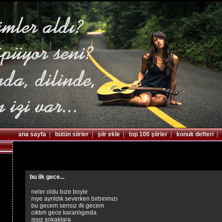
ana sayfa
|
bütün siirler
|
şiir ekle
|
top 100 şiirler
|
konuk defteri
bu ilk gece...
neler oldu bıze boyle
nıye ayrıldık severken bırbırımızı
bu gecem sensız ılk gecem
cıktım gece karanlıgında
ıssız sokaklara