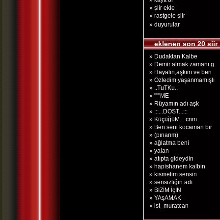
» kayıt ol
» şiir ekle
» rastgele şiir
» duyurular
eklenen son 20 siir
» Dudaktan Kalbe
» Demir almak zamanı g
» Hayalin,aşkım ve ben
» Özledim yaşanmamışlı
» ..TuTKu..
» """ME
» Rüyamın adı aşk
» :::...DOST...:::
» KüçüğüM....cnm
» Ben seni kocaman bir
» (pınarım)
» ağlatma beni
» yalan
» atıpta gideydin
» hapishanem kalbin
» kısmetim sensin
» sensizliğin adı
» BİZİM İçİN
» YAşAMAK
» ist_muratcan