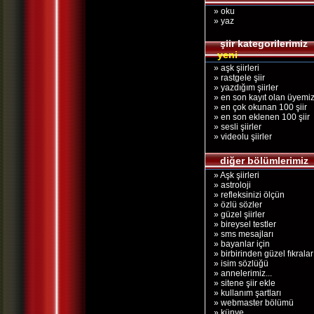
» oku
» yaz
şiir kategorilerimiz
yeni
» aşk şiirleri
» rastgele şiir
» yazdığım şiirler
» en son kayıt olan üyemi
» en çok okunan 100 şiir
» en son eklenen 100 şiir
» sesli şiirler
» videolu şiirler
diğer bölümlerimiz
» Aşk şiirleri
» astroloji
» refleksinizi ölçün
» özlü sözler
» güzel şiirler
» bireysel testler
» sms mesajları
» bayanlar için
» birbirinden güzel fıkralar
» isim sözlüğü
» annelerimiz...
» sitene şiir ekle
» kullanım şartları
» webmaster bölümü
» künye