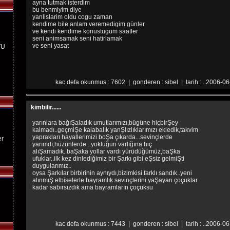
ayna tutmak isterdim
bu benmiyim diye
yanlislarim oldu cogu zaman
kendime bile anlam veremedigim günler
ve kendi kendime konustugum saatler
seni animsamak seni hatirlamak
ve seni yasat
TU
kac defa okunmus : 7602 | gonderen : sibel | tarih : ..2006-06
kimbilir......
yarınlara bağıŞaladık umutlarımızı,bügüne hiçbirŞey
kalmadı..geçmiŞe kalabalık yanŞlızlıklarımızı ekledik,takvim
yaprakları hayallerimizi boŞa çıkarda...sevinçlerde
er
yarımdı,hüzünlerde...yokluğun varlığına hiç
alıŞamadık..baŞaka yollar vardı yürüdüğümüz,baŞka
ufuklar..ilk kez dinlediğimiz bir Şarkı gibi eŞsiz gelmiŞti
duygularımız..
oysa Şarkılar birbirinin aynıydı,bizimkisi farklı sandık..yeni
alınmıŞ elbiselerle bayramlık sevinçlerini yaŞayan çoçuklar
kadar sabırsızdık ama bayramların çoçuksu
kac defa okunmus : 7443 | gonderen : sibel | tarih : ..2006-06