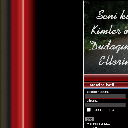
aramiza katil
kullanici adiniz
sifreniz
beni unutma
» sifremi unuttum