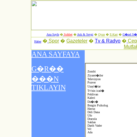
Ana Sayfa
�
Sohbet
�
Ask & Sevgi
�
Oyun
�
E-Kart
�
G�zel S�z
�
Spor
�
Gazeteler
�
Tv & Radyo
�
Ce
Haber
Mutfa
Zombi
Ziyaret�iler
Televizyon
Pozver
Uzayl�lar
Tv'nin icad�
Pehlivan
Kaleci
Da�c�
Bezgin Psikolog
Havuz
Deli Dana
Ufo
Dracula
Saklan
Darth Vader
Wc
Ada