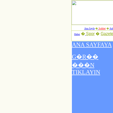
Ana Sayfa
�
Sohbet
�
Ask
�
Spor
�
Gazete
Haber