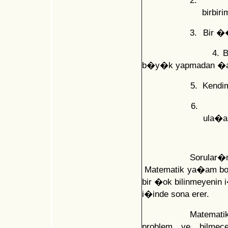
2.
birbiri
3.
Bir ��
4. Ben bir sa
b�y�k yapmadan �a
5. Kendimle �arp
6.
ula�
Sorular
Matematik ya�am bo
bir �ok bilinmeyenin 
i�inde sona erer.
Matemati
problem ve bilmece