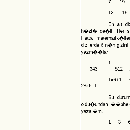
7 19
12 1
En alt d
h�zl� de�il. Her se
Hatta matematik�i
dizilerde 6 n�n giz
yazm��lar:
1 
343 512 ..
1x6+1
28x6+1
Bu duru
oldu�undan ��phel
yazal�m.
1 3 