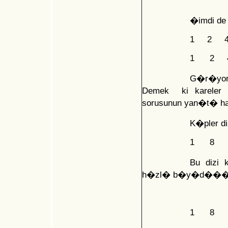
�imdi de
1 2 4
1 2 4
G�r�yoruz
Demek ki kareler d
sorusunun yan�t� h
K�pler d
1 8 2
Bu dizi 
h�zl� b�y�d���n� 
1 8 2