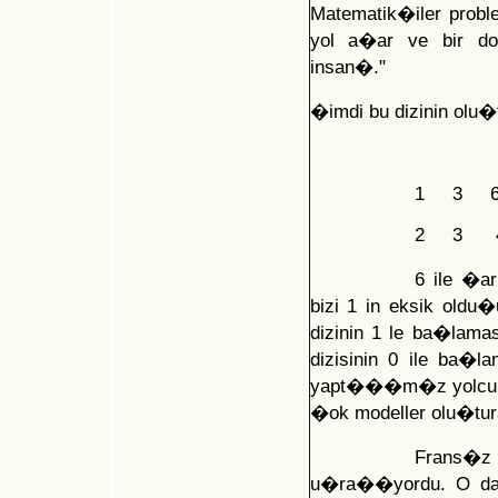
Matematik�iler probl
yol a�ar ve bir
insan�."
�imdi bu dizinin ol
1 3 
2 3
6 ile �a
bizi 1 in eksik oldu
dizinin 1 le ba�lam
dizisinin 0 ile ba
yapt���m�z yolculuk
�ok modeller olu�turab
Frans�z
u�ra��yordu. O da 