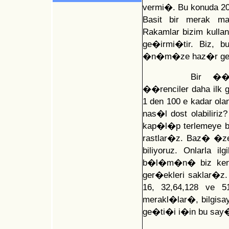
vermi�. Bu konuda 20
Basit bir merak m
Rakamlar bizim kull
ge�irmi�tir. Biz
�n�m�ze haz�r gel
Bir ��r
��renciler daha ilk g
1 den 100 e kadar ola
nas�l dost olabilir
kap�l�p terlemeye b
rastlar�z. Baz� �zel
biliyoruz. Onlarla 
b�l�m�n� biz kendim
ger�ekleri saklar�z. 
16, 32,64,128 ve 5
merakl�lar�, bilgisay
ge�ti�i i�in bu say�