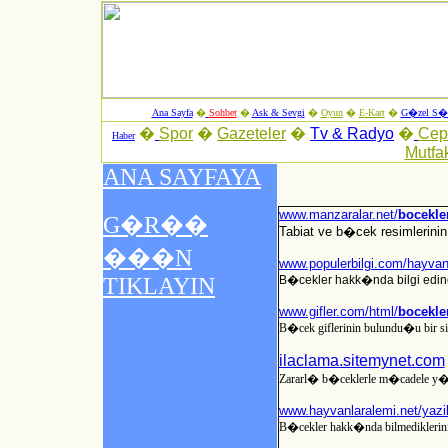
Ana Sayfa
�
Sohbet
�
Ask & Sevgi
�
Oyun
�
E-Kart
�
G�zel S�z
�
Spor
�
Gazeteler
�
Tv & Radyo
�
Ce
Haber
Mutfa
www.manzaralar.net/
bocekle
Tabiat ve b�cek resimlerinin 
www.populerbilgi.com/hayvan
B�cekler hakk�nda bilgi edineb
www.gifler.com/html/
bocekle
B�cek giflerinin bulundu�u bir site
ilaclama.sitemynet.com
Zararl� b�ceklerle m�cadele y�n
www.hayvanlaralemi.net/yazi
B�cekler hakk�nda bilmedikleriniz 