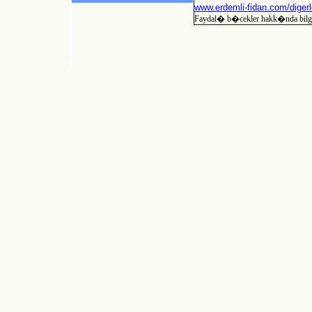
www.erdemli-fidan.com/digerl
Faydal� b�cekler hakk�nda bilgi 