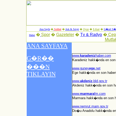
Ana Sayfa
�
Sohbet
�
Ask & Sevgi
�
Oyun
�
E-Kart
�
G�zel S�z
�
Spor
�
Gazeteler
�
Tv & Radyo
�
Ce
Haber
Mutfa
www.
karadeniz
haber.com
Karadeniz hakk�nda en son ha
www.guney
ege
.net
Ege hakk�nda en son haberler
www.
akdeniz
-bld.gov.tr
Akdeniz hakk�nda en son habe
www.
marmara
fm.com
Marmara hakk�nda en son hab
www.nemrut.mam.gov.tr
Do�u Anadolu hakk�nda en so