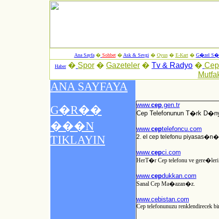
Ana Sayfa
�
Sohbet
�
Ask & Sevgi
�
Oyun
�
E-Kart
�
G�zel S�z
�
Spor
�
Gazeteler
�
Tv & Radyo
�
Ce
Haber
Mutfa
www.
cep
.gen.tr
Cep Telefonunun T�rk D�n
www.
cep
telefoncu.com
2. el cep telefonu piyasas
www.
cep
ci.com
HerT�r Cep telefonu ve gere�leri
www.
cep
dukkan.com
Sanal Cep Ma�azan�z.
www.cebistan.com
Cep telefonunuzu renklendirecek bir