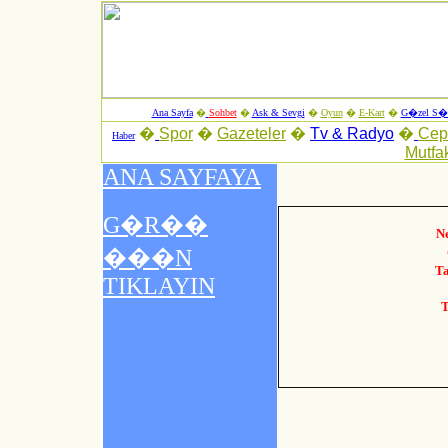
Ana Sayfa
�
Sohbet
�
Ask & Sevgi
�
Oyun
�
E-Kart
�
G�zel S�z
�
Spor
�
Gazeteler
�
Tv & Radyo
�
Ce
Haber
Mutfa
N
T
T