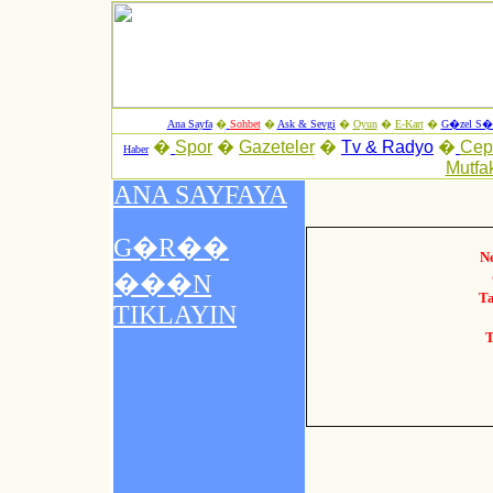
Ana Sayfa
�
Sohbet
�
Ask & Sevgi
�
Oyun
�
E-Kart
�
G�zel S�z
�
Spor
�
Gazeteler
�
Tv & Radyo
�
Ce
Haber
Mutfa
N
T
T