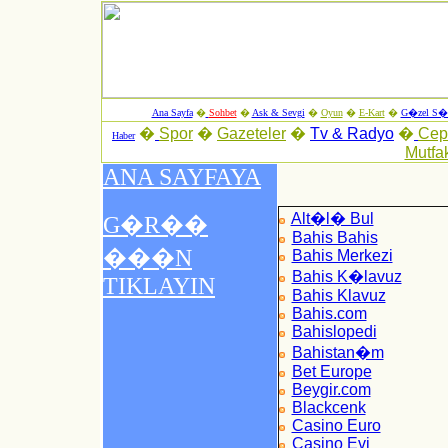
Ana Sayfa
�
Sohbet
�
Ask & Sevgi
�
Oyun
�
E-Kart
�
G�zel S�z
�
Spor
�
Gazeteler
�
Tv & Radyo
�
Ce
Haber
Mutfa
Alt�l� Bul
Bahis Bahis
Bahis Merkezi
Bahis K�lavuz
Bahis Klavuz
Bahis.com
Bahislopedi
Bahistan�m
Bet Europe
Beygir.com
Blackcenk
Casino Euro
Casino Evi