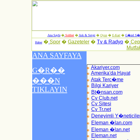
Ana Sayfa
�
Sohbet
�
Ask & Sevgi
�
Oyun
�
E-Kart
�
G�zel S�z
�
Spor
�
Gazeteler
�
Tv & Radyo
�
Ce
Haber
Mutfa
Akariyer.com
Amerika'da Hayat
Atak Terc�me
Bilgi Kariyer
Bt�nsan.com
Cv Club.net
Cv Sitesi
Cv Tr.net
Deneyimli Y�neticile
Eleman �lan.com
Eleman �lan.net
Eleman.net