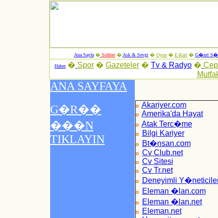
Ana Sayfa
�
Sohbet
�
Ask & Sevgi
�
Oyun
�
E-Kart
�
G�zel S�z
�
Spor
�
Gazeteler
�
Tv & Radyo
�
Ce
Haber
Mutfa
Akariyer.com
Amerika'da Hayat
Atak Terc�me
Bilgi Kariyer
Bt�nsan.com
Cv Club.net
Cv Sitesi
Cv Tr.net
Deneyimli Y�neticile
Eleman �lan.com
Eleman �lan.net
Eleman.net