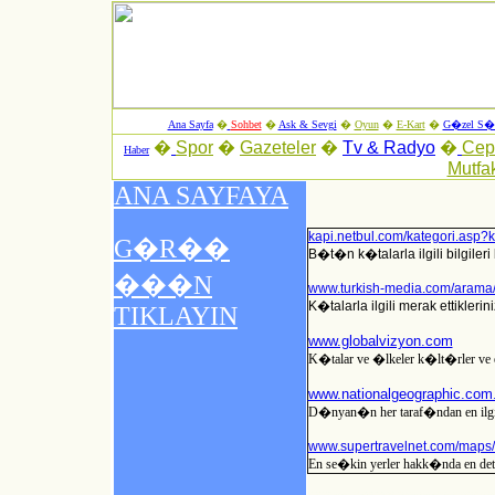
Ana Sayfa
�
Sohbet
�
Ask & Sevgi
�
Oyun
�
E-Kart
�
G�zel S�z
�
Spor
�
Gazeteler
�
Tv & Radyo
�
Ce
Haber
Mutfa
kapi.netbul.com/kategori.asp?
B�t�n k�talarla ilgili bilgiler
www.turkish-media.com/arama
K�talarla ilgili merak ettikleri
www.globalvizyon.com
K�talar ve �lkeler k�lt�rler ve 
www.nationalgeographic.com.
D�nyan�n her taraf�ndan en ilg
www.supertravelnet.com/maps
En se�kin yerler hakk�nda en deta