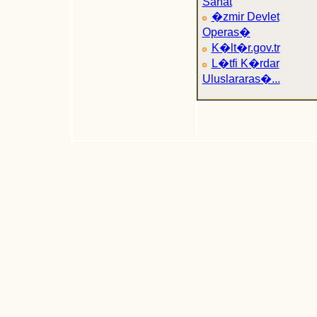
Sanat
�zmir Devlet
Operas�
K�lt�r.gov.tr
L�tfi K�rdar
Uluslararas�...