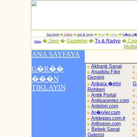
Ana Sayfa
�
Sohbet
�
Ask & Sevgi
�
Oyun
�
E-Kart
�
G�zel S�z
�
Spor
�
Gazeteler
�
Tv & Radyo
�
Ce
Haber
Mutfa
Akbank Sanat
Anadolu Fikir
Gezgini
Ankara �ehir
G
Rehberi
Antik Portal
Antiparantez.com
Antoloji.com
Ar�ivler.com
Artdeppo.com.tr
Artliveon.com
Bebek Sanat
Galerisi