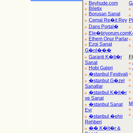
Beyhude.com
Ga
Biletix
Borusan Sanat
Cemal Re�it Rey
P
Dans Portal�
Ele�tiriyorum.com
K
Ethem Onur Parlar
Ezgi Sanat
G�nl���
Garanti K�lt�r
F
Sanat
Hobi Galeri
�stanbul Festivali
�stanbul G�zel
Sanatlar
�stanbul K�lt�r
ve Sanat
M
�stanbul Sanat
Evi
�stanbul �ehir
Rehberi
�� K�lt�r &