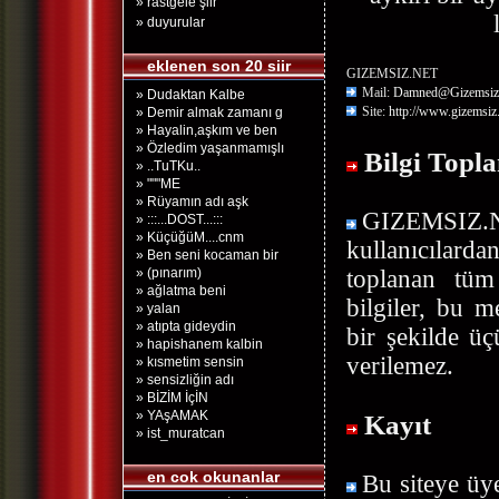
» rastgele şiir
» duyurular
eklenen son 20 siir
GIZEMSIZ.NET
Mail:
Damned@Gizemsiz
» Dudaktan Kalbe
Site:
http://www.gizemsiz
» Demir almak zamanı g
» Hayalin,aşkım ve ben
» Özledim yaşanmamışlı
Bilgi Topl
» ..TuTKu..
» """ME
» Rüyamın adı aşk
GIZEMSIZ.
» :::...DOST...:::
» KüçüğüM....cnm
kullanıcılar
» Ben seni kocaman bir
» (pınarım)
toplanan tüm 
» ağlatma beni
bilgiler, bu m
» yalan
» atıpta gideydin
bir şekilde üç
» hapishanem kalbin
verilemez.
» kısmetim sensin
» sensizliğin adı
» BİZİM İçİN
» YAşAMAK
Kayıt
» ist_muratcan
en cok okunanlar
Bu siteye üy