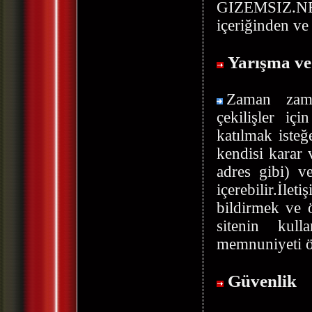
GIZEMSIZ.NET,
içeriğinden ve 
Yarışma ve
Zaman zama
çekilişler iç
katılmak isteğ
kendisi karar v
adres gibi) ve
içerebilir.İl
bildirmek ve ö
sitenin kul
memnuniyeti öl
Güvenlik