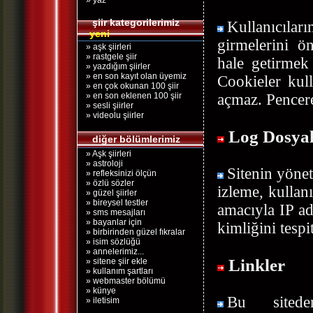
» yaz
şiir kategorilerimiz
Kullanıcıla
yeni
girmelerini ö
» aşk şiirleri
» rastgele şiir
hale getirmek 
» yazdığım şiirler
» en son kayıt olan üyemiz
Cookieler kull
» en çok okunan 100 şiir
» en son eklenen 100 şiir
açmaz. Pencere 
» sesli şiirler
» videolu şiirler
Log Dosyal
diğer bölümlerimiz
» Aşk şiirleri
» astroloji
Sitenin yönet
» refleksinizi ölçün
» özlü sözler
izleme, kullan
» güzel şiirler
» bireysel testler
amacıyla IP adr
» sms mesajları
» bayanlar için
kimliğini tesp
» birbirinden güzel fıkralar
» isim sözlüğü
» annelerimiz...
Linkler
» sitene şiir ekle
» kullanım şartları
» webmaster bölümü
» künye
Bu sitede
» iletisim