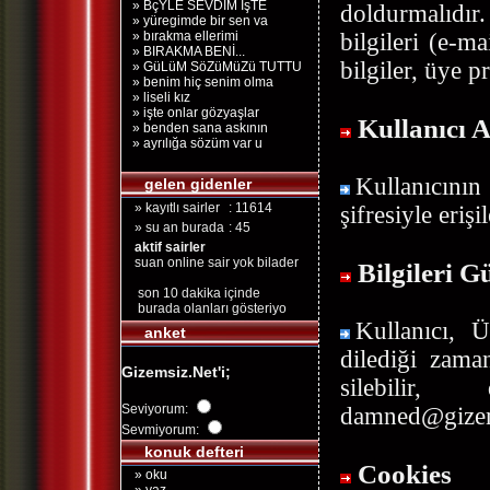
» BçYLE SEVDİM İşTE
doldurmalıdır.
» yüregimde bir sen va
» bırakma ellerimi
bilgileri (e-m
» BIRAKMA BENİ...
bilgiler, üye pr
» GüLüM SöZüMüZü TUTTU
» benim hiç senim olma
» liseli kız
» işte onlar gözyaşlar
Kullanıcı A
» benden sana askının
» ayrılığa sözüm var u
Kullanıcının
gelen gidenler
» kayıtlı sairler
: 11614
şifresiyle eri
» su an burada
: 45
aktif sairler
suan online sair yok bilader
Bilgileri G
son 10 dakika içinde
burada olanları gösteriyo
Kullanıcı, 
anket
dilediği zaman
Gizemsiz.Net'i;
silebilir, 
Seviyorum:
damned@gizems
Sevmiyorum:
konuk defteri
Cookies
» oku