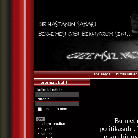
ana sayfa
|
bütün siirler
aramiza katil
kullanici adiniz
sifreniz
beni unutma
Bu metin
» sifremi unuttum
politikasıdır.
» kayıt ol
» şiir ekle
aykırı bir u