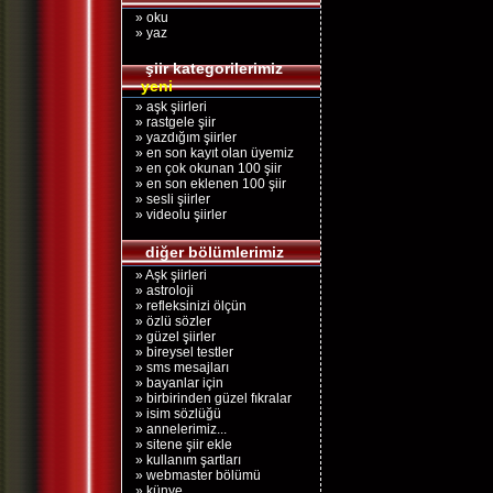
» oku
» yaz
şiir kategorilerimiz
yeni
» aşk şiirleri
» rastgele şiir
» yazdığım şiirler
» en son kayıt olan üyemiz
» en çok okunan 100 şiir
» en son eklenen 100 şiir
» sesli şiirler
» videolu şiirler
diğer bölümlerimiz
» Aşk şiirleri
» astroloji
» refleksinizi ölçün
» özlü sözler
» güzel şiirler
» bireysel testler
» sms mesajları
» bayanlar için
» birbirinden güzel fıkralar
» isim sözlüğü
» annelerimiz...
» sitene şiir ekle
» kullanım şartları
» webmaster bölümü
» künye