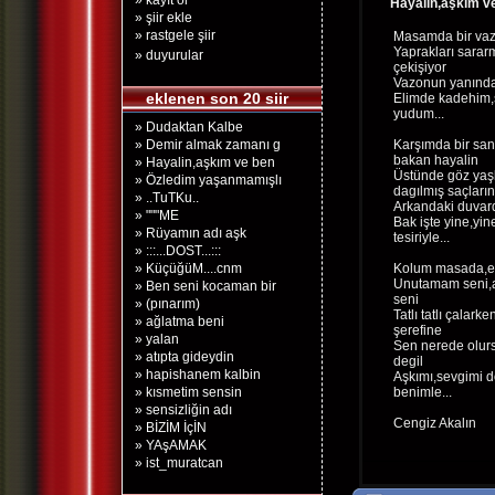
» kayıt ol
Hayalin,aşkım v
» şiir ekle
» rastgele şiir
Masamda bir vaz
Yaprakları sarar
» duyurular
çekişiyor
Vazonun yanında 
eklenen son 20 siir
Elimde kadehim,
yudum...
» Dudaktan Kalbe
» Demir almak zamanı g
Karşımda bir san
bakan hayalin
» Hayalin,aşkım ve ben
Üstünde göz yaşl
» Özledim yaşanmamışlı
dagılmış saçların
» ..TuTKu..
Arkandaki duvard
» """ME
Bak işte yine,yi
» Rüyamın adı aşk
tesiriyle...
» :::...DOST...:::
» KüçüğüM....cnm
Kolum masada,el
Unutamam seni,a
» Ben seni kocaman bir
seni
» (pınarım)
Tatlı tatlı çalar
» ağlatma beni
şerefine
» yalan
Sen nerede olurs
» atıpta gideydin
degil
» hapishanem kalbin
Aşkımı,sevgimi 
» kısmetim sensin
benimle...
» sensizliğin adı
Cengiz Akalın
» BİZİM İçİN
» YAşAMAK
» ist_muratcan