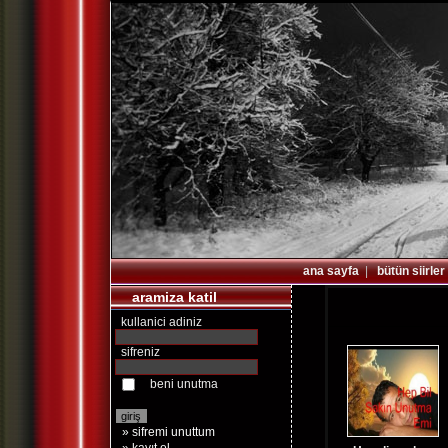
ana sayfa
|
bütün siirler
aramiza katil
kullanici adiniz
sifreniz
beni unutma
» sifremi unuttum