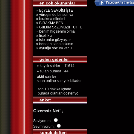
en cok okunanlar
» BçYLE SEVDİM İşTE
» yüregimde bir sen va
» bırakma ellerimi
» BIRAKMA BENİ...
» GüLüM SöZüMüZü TUTTU
» benim hiç senim olma
» liseli kız
» işte onlar gözyaşlar
» benden sana askının
» ayrılığa sözüm var u
gelen gidenler
» kayıtlı sairler
: 11614
» su an burada
: 44
aktif sairler
suan online sair yok bilader
son 10 dakika içinde
burada olanları gösteriyo
anket
Gizemsiz.Net'i;
Seviyorum:
Sevmiyorum:
konuk defteri