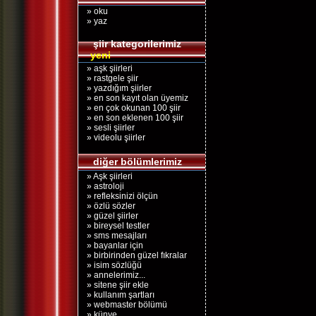
» oku
» yaz
şiir kategorilerimiz
yeni
» aşk şiirleri
» rastgele şiir
» yazdığım şiirler
» en son kayıt olan üyemiz
» en çok okunan 100 şiir
» en son eklenen 100 şiir
» sesli şiirler
» videolu şiirler
diğer bölümlerimiz
» Aşk şiirleri
» astroloji
» refleksinizi ölçün
» özlü sözler
» güzel şiirler
» bireysel testler
» sms mesajları
» bayanlar için
» birbirinden güzel fıkralar
» isim sözlüğü
» annelerimiz...
» sitene şiir ekle
» kullanım şartları
» webmaster bölümü
» künye