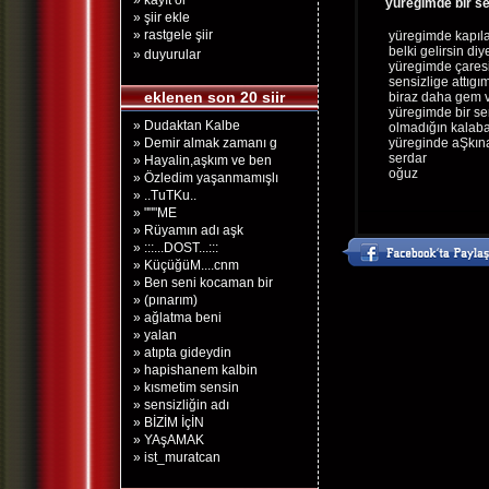
» kayıt ol
yüregimde bir se
» şiir ekle
» rastgele şiir
yüregimde kapılar
belki gelirsin di
» duyurular
yüregimde çaresiz
sensizlige attıgı
eklenen son 20 siir
biraz daha gem 
yüregimde bir sen
» Dudaktan Kalbe
olmadığın kalaba
» Demir almak zamanı g
yüreginde aŞkına 
serdar
» Hayalin,aşkım ve ben
oğuz
» Özledim yaşanmamışlı
» ..TuTKu..
» """ME
» Rüyamın adı aşk
» :::...DOST...:::
» KüçüğüM....cnm
» Ben seni kocaman bir
» (pınarım)
» ağlatma beni
» yalan
» atıpta gideydin
» hapishanem kalbin
» kısmetim sensin
» sensizliğin adı
» BİZİM İçİN
» YAşAMAK
» ist_muratcan