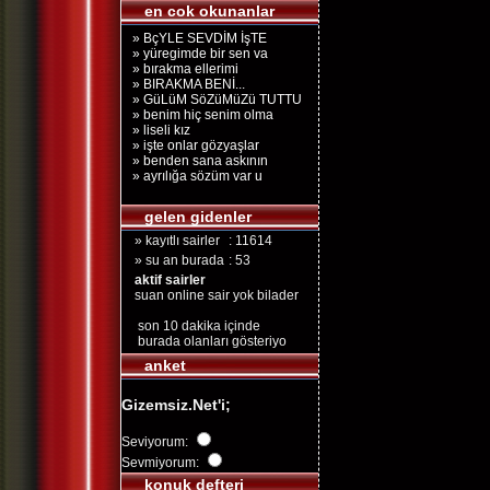
en cok okunanlar
» BçYLE SEVDİM İşTE
» yüregimde bir sen va
» bırakma ellerimi
» BIRAKMA BENİ...
» GüLüM SöZüMüZü TUTTU
» benim hiç senim olma
» liseli kız
» işte onlar gözyaşlar
» benden sana askının
» ayrılığa sözüm var u
gelen gidenler
» kayıtlı sairler
: 11614
» su an burada
: 53
aktif sairler
suan online sair yok bilader
son 10 dakika içinde
burada olanları gösteriyo
anket
Gizemsiz.Net'i;
Seviyorum:
Sevmiyorum:
konuk defteri