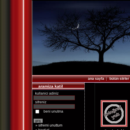
ana sayfa
|
bütün siirler
aramiza katil
kullanici adiniz
sifreniz
beni unutma
» sifremi unuttum