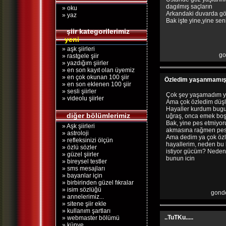
dagılmış saçların
» oku
Arkandaki duvarda gö
» yaz
Bak işte yine,yine se
şiir kategorilerimiz
yeni
» aşk şiirleri
go
» rastgele şiir
» yazdığım şiirler
» en son kayıt olan üyemiz
» en çok okunan 100 şiir
Özledim yaşanmamışlığ
» en son eklenen 100 şiir
» sesli şiirler
Çok şey yaşamadım ya
» videolu şiirler
Ama çok özledim düşle
Hayaller kurdum bugu
diğer bölümlerimiz
uğraş, onca emek boş
Bak, yine pes etmiyor
» Aşk şiirleri
akmasına rağmen pes
» astroloji
Ama dedim ya çok özl
» refleksinizi ölçün
hayallerim, neden bu k
» özlü sözler
istiyor gücüm? Neden
» güzel şiirler
bunun icin
» bireysel testler
» sms mesajları
» bayanlar için
» birbirinden güzel fıkralar
» isim sözlüğü
gonde
» annelerimiz...
» sitene şiir ekle
» kullanım şartları
..TuTKu.....
» webmaster bölümü
» künye