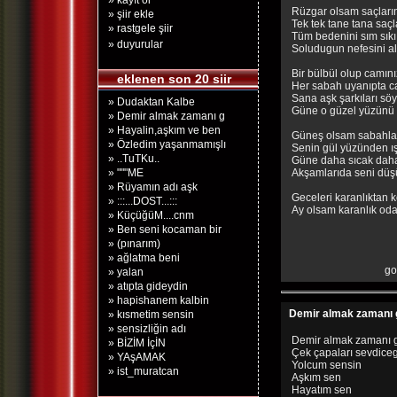
» kayıt ol
Rüzgar olsam saçları
» şiir ekle
Tek tek tane tana saçl
» rastgele şiir
Tüm bedenini sım sıkı
» duyurular
Soludugun nefesini al
Bir bülbül olup camı
eklenen son 20 siir
Her sabah uyanıpta c
Sana aşk şarkıları sö
» Dudaktan Kalbe
Güne o güzel yüzünü g
» Demir almak zamanı g
» Hayalin,aşkım ve ben
Güneş olsam sabahla
» Özledim yaşanmamışlı
Senin gül yüzünden ı
» ..TuTKu..
Güne daha sıcak daha
» """ME
Akşamlarıda seni düş
» Rüyamın adı aşk
Geceleri karanlıktan 
» :::...DOST...:::
Ay olsam karanlık o
» KüçüğüM....cnm
» Ben seni kocaman bir
» (pınarım)
» ağlatma beni
go
» yalan
» atıpta gideydin
» hapishanem kalbin
Demir almak zamanı g
» kısmetim sensin
» sensizliğin adı
Demir almak zamanı 
» BİZİM İçİN
Çek çapaları sevdice
» YAşAMAK
Yolcum sensin
» ist_muratcan
Aşkım sen
Hayatım sen