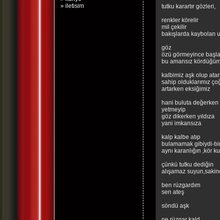
» iletisim
tutku karartır gözleri,
renkler körelir
mil çekilir
bakışlarda kaybolan u
göz
özü görmeyince başla
bu amansız kördüğüm
kalbimiz aşk olup ata
sahip olduklarımız ço
artarken eksiğimiz
hani buluta değerken
yetmeyip
göz dikerken yıldıza
yani imkansıza
kalp kalbe atıp
bulamamak gibiydi-bir
aynı karanlığın ,kör 
çünkü tutku dediğin
alışamaz suyun,sakin
ben rüzgardım
sen ateş
söndü aşk
ne rüzgar kald