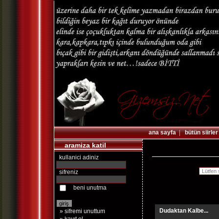
ana sayfa
|
bütün siirler
aramiza katil
kullanici adiniz
sifreniz
beni unutma
Dudaktan Kalbe...
» sifremi unuttum