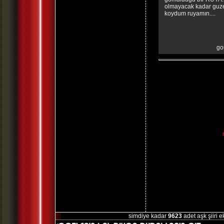
olmayacak kadar guze
koydum ruyamın....
go
simdiye kadar
9623
adet aşk şiiri 