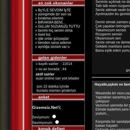
Seninle açılmak ne de
en cok okunanlar
Tatlı tatlı esen rüzgarl
Senle atılmak nedir bi
» BçYLE SEVDİM İşTE
Ayrılmazdın bu gemid
» yüregimde bir sen va
» bırakma ellerimi
Demir almak zamanı 
» BIRAKMA BENİ...
Çek çapaları biricigim
» GüLüM SöZüMüZü TUTTU
Yakamozum sensin
» benim hiç senim olma
Rüzgarım sensin
» liseli kız
Okyanusum sen
» işte onlar gözyaşlar
Senle olmak ne demekt
» benden sana askının
Gökteki martılara sor
» ayrılığa sözüm var u
Bana eşlik eden yunu
gelen gidenler
» kayıtlı sairler
: 11614
» su an burada
: 44
go
aktif sairler
suan online sair yok bilader
Hayalin,aşkım ve ben.
son 10 dakika içinde
burada olanları gösteriyo
Masamda bir vazo,vaz
anket
Yaprakları sararmış,b
çekişiyor
Vazonun yanında bir 
Gizemsiz.Net'i;
Elimde kadehim,seni 
yudum...
Seviyorum:
Karşımda bir sandalye
Sevmiyorum:
bakan hayalin
konuk defteri
Üstünde göz yaşlarınl