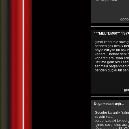
gonde
"""MELTEM60"""İSYA
şimdi kendimle savaşt
benden çok uzakk nefe
böyle bittiyse bu aşk 
kadere... bende seni
koparanlara isyan ede
üstüme gelir oldu sa
sanmaki baglanmadım
benden güçkü bir sen
gon
Rüyamın adı aşk...
Geceler karanlık Yalnı
sevgin yalan
bu dunyadaki tek ger
içinde sevgi olup acı 
gömuldugu bır RUYA.. 